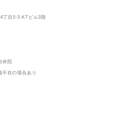
目5-5 KTビル3階
始休院
舗不在の場合あり