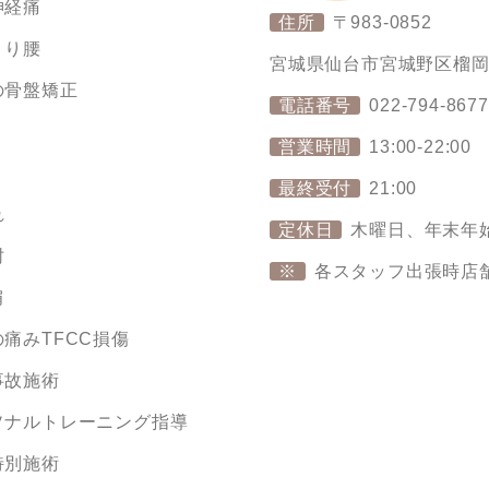
神経痛
住所
〒983-0852
くり腰
宮城県仙台市宮城野区榴岡4丁
の骨盤矯正
電話番号
022-794-8677
り
営業時間
13:00-22:00
最終受付
21:00
れ
定休日
木曜日、年末年
肘
※
各スタッフ出張時店
肩
痛みTFCC損傷
事故施術
ソナルトレーニング指導
特別施術