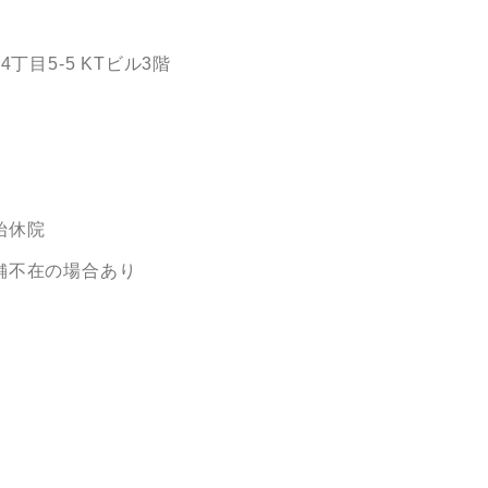
目5-5 KTビル3階
始休院
舗不在の場合あり