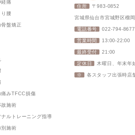
神経痛
住所
〒983-0852
くり腰
宮城県仙台市宮城野区榴岡4丁
の骨盤矯正
電話番号
022-794-8677
り
営業時間
13:00-22:00
最終受付
21:00
れ
定休日
木曜日、年末年
肘
※
各スタッフ出張時店
肩
痛みTFCC損傷
事故施術
ソナルトレーニング指導
特別施術