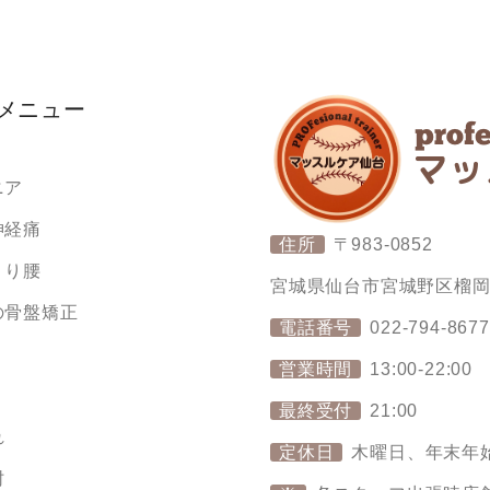
メニュー
ニア
神経痛
住所
〒983-0852
くり腰
宮城県仙台市宮城野区榴岡4丁
の骨盤矯正
電話番号
022-794-8677
り
営業時間
13:00-22:00
最終受付
21:00
れ
定休日
木曜日、年末年
肘