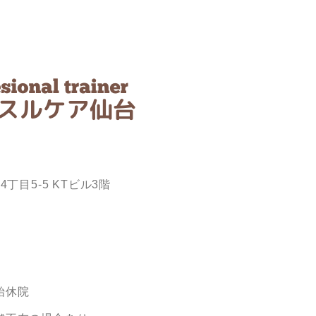
目5-5 KTビル3階
始休院