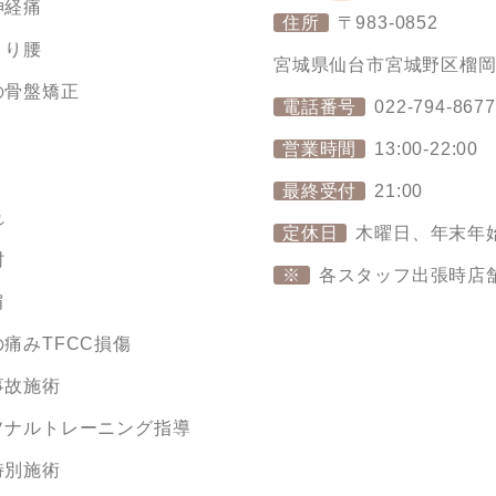
神経痛
住所
〒983-0852
くり腰
宮城県仙台市宮城野区榴岡4丁
の骨盤矯正
電話番号
022-794-8677
り
営業時間
13:00-22:00
最終受付
21:00
れ
定休日
木曜日、年末年
肘
※
各スタッフ出張時店
肩
痛みTFCC損傷
事故施術
ソナルトレーニング指導
特別施術