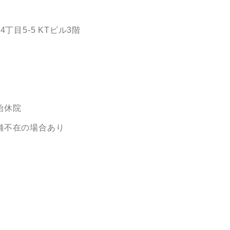
目5-5 KTビル3階
始休院
舗不在の場合あり