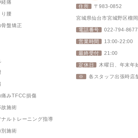
神経痛
住所
〒983-0852
くり腰
宮城県仙台市宮城野区榴岡4丁
の骨盤矯正
電話番号
022-794-8677
り
営業時間
13:00-22:00
最終受付
21:00
れ
定休日
木曜日、年末年
肘
※
各スタッフ出張時店
肩
痛みTFCC損傷
事故施術
ソナルトレーニング指導
特別施術