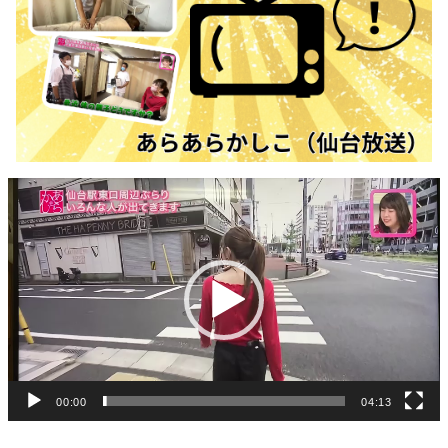
動
画
プ
レ
ー
ヤ
ー
00:00
04:13